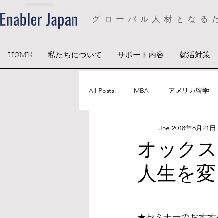
グローバル人材となる
HOME
私たちについて
サポート内容
就活対策
All Posts
MBA
アメリカ留学
Joe
2018年8月21日
オック
人生を変
★セミナーのおすす