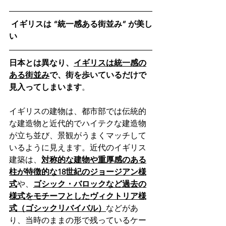
 イギリスは “統一感ある街並み” が美し
い
日本とは異なり、
イギリスは統一感の
ある街並み
で、街を歩いているだけで
見入ってしまいます
。
イギリスの建物は、都市部では伝統的
な建造物と近代的でハイテクな建造物
が立ち並び、景観がうまくマッチして
いるように見えます。近代のイギリス
建築は、
対称的な建物や重厚感のある
柱が特徴的な18世紀のジョージアン様
式
や、
ゴシック・バロックなど過去の
様式をモチーフとしたヴィクトリア様
式（ゴシックリバイバル）
などがあ
り、当時のままの形で残っているケー