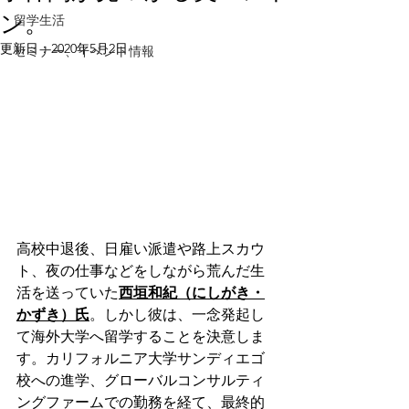
ン。
留学生活
更新日：
2020年5月2日
セミナー、イベント情報
高校中退後、日雇い派遣や路上スカウ
ト、夜の仕事などをしながら荒んだ生
活を送っていた
西垣和紀（にしがき・
かずき）氏
。しかし彼は、一念発起し
て海外大学へ留学することを決意しま
す。カリフォルニア大学サンディエゴ
校への進学、グローバルコンサルティ
ングファームでの勤務を経て、最終的