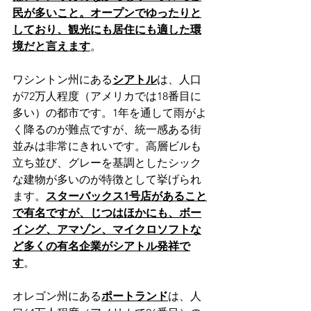
民が多いこと。オープンでゆったりと
しており、観光にも居住にも適した環
境だと言えます
。
ワシントン州にある
シアトル
は、人口
が72万人程度（アメリカでは18番目に
多い）の都市です。1年を通して雨がよ
く降るのが難点ですが、統一感ある街
並みは非常にきれいです。高層ビルも
立ち並び、グレーを基調としたシック
な建物が多いのが特徴として挙げられ
ます。
スターバックス1号店があること
で有名ですが、じつはほかにも、ボー
イング、アマゾン、マイクロソフトな
ど多くの有名企業がシアトル発祥で
す
。
オレゴン州にある
ポートランド
は、人