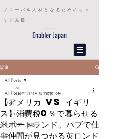
グローバル人材となるためのキャ
リア支援
記事
All Posts
Joe
All Posts
2019年1月24日
読了時間: 9分
【アメリカ vs イギリ
MBA
ス】消費税0％で暮らせる
アメリカ留学
米ポートランド。パブで仕
キャリア・就活
事仲間が見つかる英ロンド
コラム