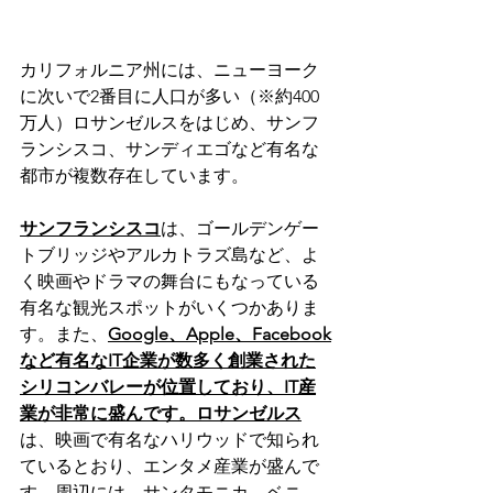
カリフォルニア州には、ニューヨーク
に次いで2番目に人口が多い（※約400
万人）ロサンゼルスをはじめ、サンフ
ランシスコ、サンディエゴなど有名な
都市が複数存在しています。
サンフランシスコ
は、ゴールデンゲー
トブリッジやアルカトラズ島など、よ
く映画やドラマの舞台にもなっている
有名な観光スポットがいくつかありま
す。また、
Google、Apple、Facebook
など有名なIT企業が数多く創業された
シリコンバレーが位置しており、IT産
業が非常に盛んです。ロサンゼルス
は、映画で有名なハリウッドで知られ
ているとおり、エンタメ産業が盛んで
す。周辺には、サンタモニカ、ベニ