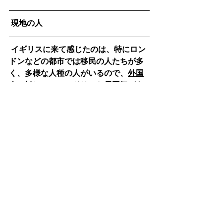
 現地の人
イギリスに来て感じたのは、特にロン
ドンなどの都市では移民の人たちが多
く、多様な人種の人がいるので、
外国
人に対してフレンドリーな雰囲気があ
る
ということ
。ヨーロッパ系の白人が
マジョリティですが、ヨーロッパ各国
だけではなく、インドやアフリカから
の移民も多く、
ロンドンの都市部では4
割以上の住民が外国出身です
。したが
って、飲食店やヘアサロンなどに行く
と店員も客も全員外国人でイギリス人
がひとりもいない、なんて状況も珍し
くありません。日本のようなモノカル
チャーではなく、本当に多種多様な文
化が存在するため、それぞれの人種や